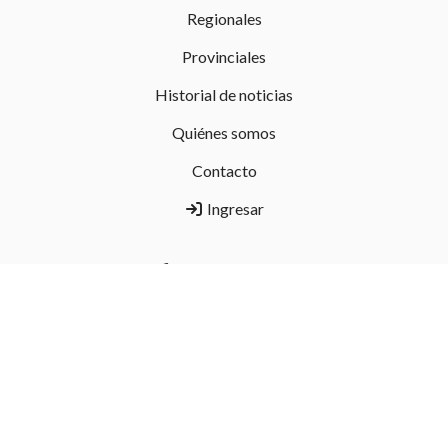
Regionales
Provinciales
Historial de noticias
Quiénes somos
Contacto
Ingresar
298 458-3879
Luis Beltrán, Río Negro
hoyvallemedio@gmail.com