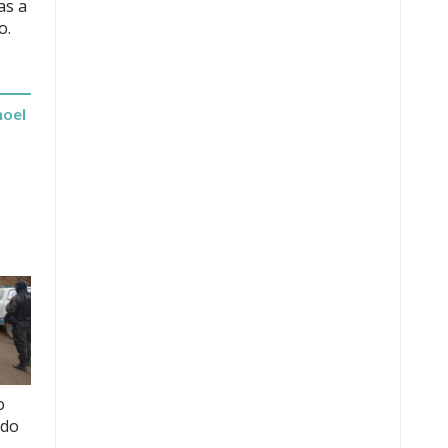
as a
o.
hoel
o
ido