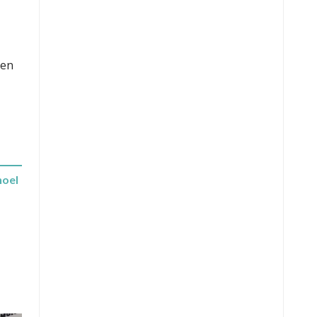
 en
hoel