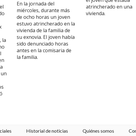
el joven que estaba
En la jornada del
el
atrincherado en una
miércoles, durante más
do
vivienda.
de ocho horas un joven
estuvo atrincherado en la
x
vivienda de la familia de
su exnovia. El joven había
 la
sido denunciado horas
no
antes en la comisaria de
l
la familia.
en
la
 un
os
ró
ciales
Historial de noticias
Quiénes somos
Co