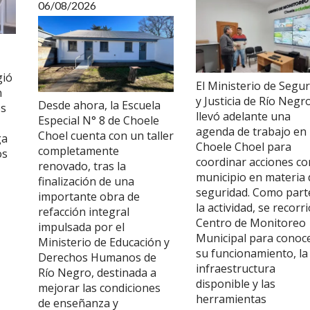
06/08/2026
gió
El Ministerio de Segu
n
y Justicia de Río Negr
Desde ahora, la Escuela
es
llevó adelante una
Especial N° 8 de Choele
agenda de trabajo en
Choel cuenta con un taller
ga
Choele Choel para
completamente
os
coordinar acciones co
renovado, tras la
municipio en materia 
finalización de una
seguridad. Como part
importante obra de
la actividad, se recorri
refacción integral
Centro de Monitoreo
impulsada por el
Municipal para conoc
Ministerio de Educación y
su funcionamiento, la
Derechos Humanos de
infraestructura
Río Negro, destinada a
disponible y las
mejorar las condiciones
herramientas
de enseñanza y