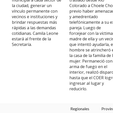
municipal a cada sector de
trasladó desde Río
la ciudad, generar un
Colorado a Choele Cho
vínculo permanente con
previo haber amenaza
vecinos e instituciones y
y amedrentado
brindar respuestas más
telefónicamente a su e
rápidas a las demandas
pareja. Luego de
cotidianas. Camila Leone
forcejear con la víctima,
estará al frente de la
madre de ella y un veci
Secretaría.
que intentó ayudarla, e
hombre se atrincheró 
la casa de la familia de 
mujer. Permaneció con
arma de fuego en el
interior, realizó dispar
hasta que el COER log
ingresar al lugar y
reducirlo.
Regionales
Provin