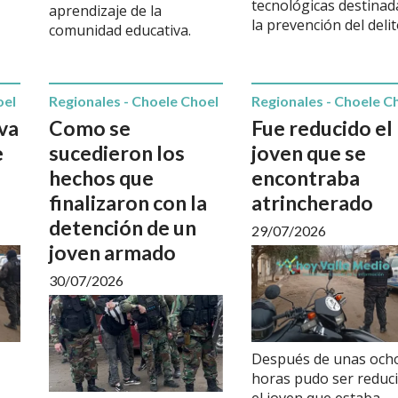
tecnológicas destinad
aprendizaje de la
la prevención del delit
comunidad educativa.
oel
Regionales - Choele Choel
Regionales - Choele C
va
Como se
Fue reducido el
e
sucedieron los
joven que se
hechos que
encontraba
finalizaron con la
atrincherado
detención de un
29/07/2026
joven armado
30/07/2026
Después de unas och
horas pudo ser reduc