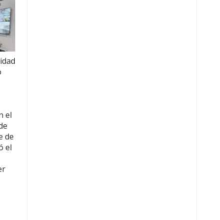
ridad
o
n el
de
e de
ó el
er