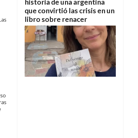
historia de una argentina
que convirtió las crisis en un
libro sobre renacer
Las
rso
ras
e