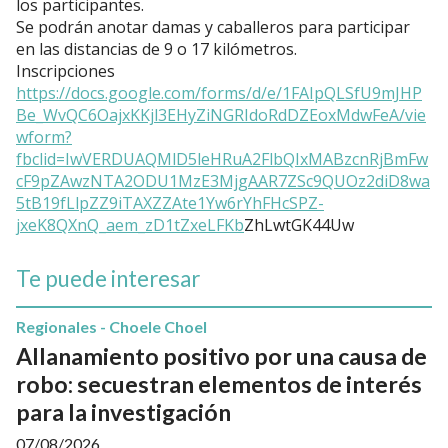
los participantes.
Se podrán anotar damas y caballeros para participar
en las distancias de 9 o 17 kilómetros.
Inscripciones
https://docs.google.com/forms/d/e/1FAIpQLSfU9mJHP
Be_WvQC6OajxKKjl3EHyZiNGRIdoRdDZEoxMdwFeA/vie
wform?
fbclid=IwVERDUAQMlD5leHRuA2FlbQIxMABzcnRjBmFw
cF9pZAwzNTA2ODU1MzE3MjgAAR7ZSc9QUOz2diD8wa
5tB19fLlpZZ9iTAXZZAte1Yw6rYhFHcSPZ-
jxeK8QXnQ_aem_zD1tZxeLFKb
ZhLwtGK44Uw
Te puede interesar
Regionales - Choele Choel
Allanamiento positivo por una causa de
robo: secuestran elementos de interés
para la investigación
07/08/2026