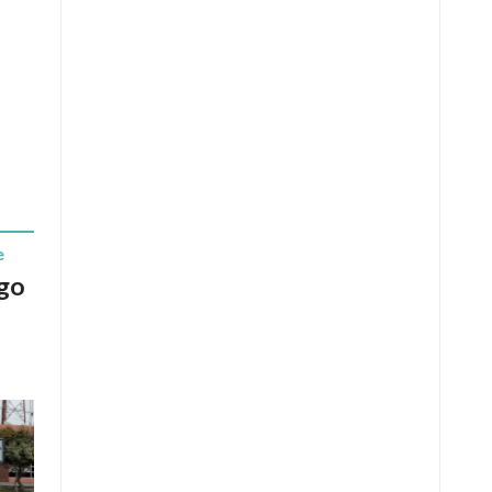
e
ago