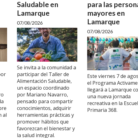
Saludable en
para las person
Lamarque
mayores en
Lamarque
07/08/2026
07/08/2026
Se invita a la comunidad a
por
participar del Taller de
Este viernes 7 de agos
Alimentación Saludable,
el Programa Activame
un espacio coordinado
llegará a Lamarque c
ro
por Mariano Navarro,
una nueva jornada
la
pensado para compartir
recreativa en la Escue
bre
conocimientos, adquirir
Primaria 368.
 al
herramientas prácticas y
promover hábitos que
favorezcan el bienestar y
la salud integral.