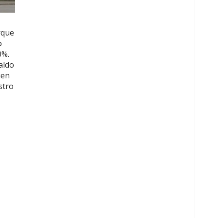
rque
o
0%.
aldo
ien
stro