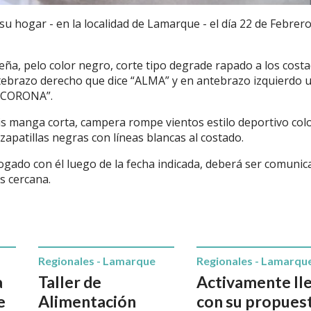
u hogar - en la localidad de Lamarque - el día 22 de Febrero
ueña, pelo color negro, corte tipo degrade rapado a los cost
ntebrazo derecho que dice “ALMA” y en antebrazo izquierdo 
A CORONA”.
is manga corta, campera rompe vientos estilo deportivo col
zapatillas negras con líneas blancas al costado.
logado con él luego de la fecha indicada, deberá ser comunic
ás cercana.
Regionales - Lamarque
Regionales - Lamarqu
a
Taller de
Activamente ll
e
Alimentación
con su propues