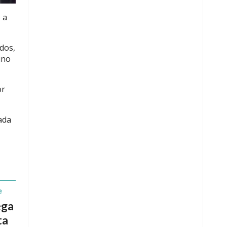
 a
ados,
uno
or
ada
e
ega
ta