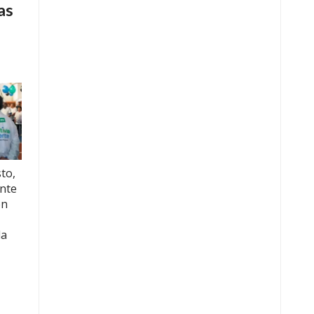
as
to,
nte
on
la