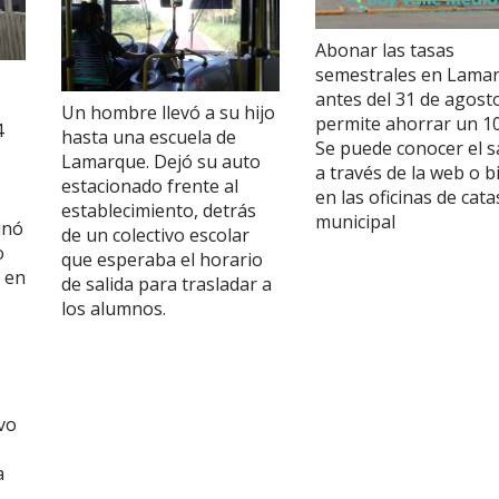
Abonar las tasas
semestrales en Lama
antes del 31 de agost
Un hombre llevó a su hijo
permite ahorrar un 1
4
hasta una escuela de
Se puede conocer el s
Lamarque. Dejó su auto
a través de la web o b
estacionado frente al
en las oficinas de cata
establecimiento, detrás
municipal
inó
de un colectivo escolar
o
que esperaba el horario
 en
de salida para trasladar a
los alumnos.
vo
a