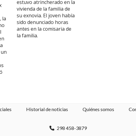
estuvo atrincherado en la
x
vivienda de la familia de
su exnovia. El joven había
 la
sido denunciado horas
no
antes en la comisaria de
l
la familia.
en
la
 un
os
ró
ciales
Historial de noticias
Quiénes somos
Co
298 458-3879