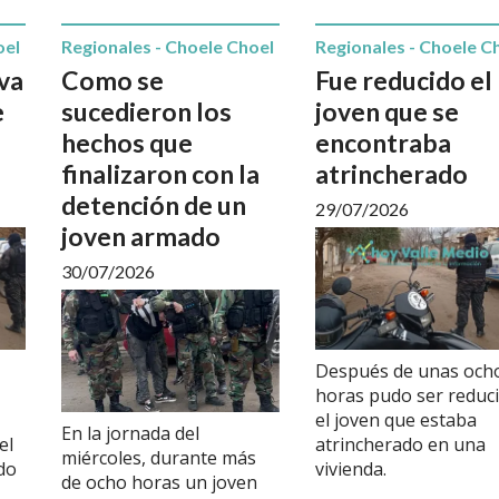
oel
Regionales - Choele Choel
Regionales - Choele C
va
Como se
Fue reducido el
e
sucedieron los
joven que se
hechos que
encontraba
finalizaron con la
atrincherado
detención de un
29/07/2026
joven armado
30/07/2026
Después de unas och
horas pudo ser reduc
el joven que estaba
En la jornada del
el
atrincherado en una
miércoles, durante más
do
vivienda.
de ocho horas un joven