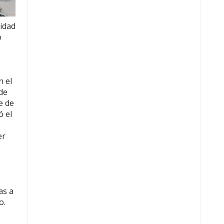
ridad
o
n el
de
e de
ó el
er
as a
o.