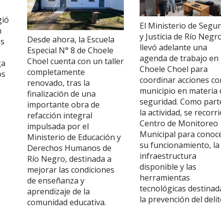
gió
El Ministerio de Segu
n
y Justicia de Río Negr
Desde ahora, la Escuela
es
llevó adelante una
Especial N° 8 de Choele
agenda de trabajo en
Choel cuenta con un taller
ga
Choele Choel para
completamente
os
coordinar acciones co
renovado, tras la
municipio en materia 
finalización de una
seguridad. Como part
importante obra de
la actividad, se recorri
refacción integral
Centro de Monitoreo
impulsada por el
Municipal para conoc
Ministerio de Educación y
su funcionamiento, la
Derechos Humanos de
infraestructura
Río Negro, destinada a
disponible y las
mejorar las condiciones
herramientas
de enseñanza y
tecnológicas destinad
aprendizaje de la
la prevención del delit
comunidad educativa.