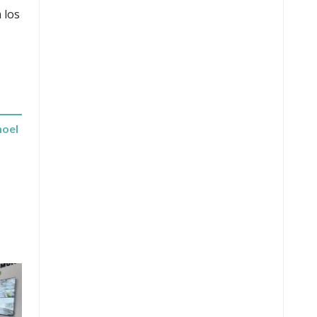
 los
hoel