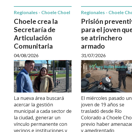
Regionales - Choele Choel
Regionales - Choele Ch
Choele crea la
Prisión preventi
Secretaría de
para el joven qu
Articulación
se atrinchero
Comunitaria
armado
04/08/2026
31/07/2026
La nueva área buscará
El miércoles pasado un
acercar la gestión
joven de 19 años se
municipal a cada sector de
trasladó desde Río
la ciudad, generar un
Colorado a Choele Cho
vínculo permanente con
previo haber amenaza
vecinos e instituciones y
y amedrentado