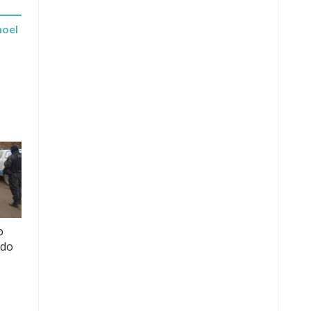
hoel
o
ido