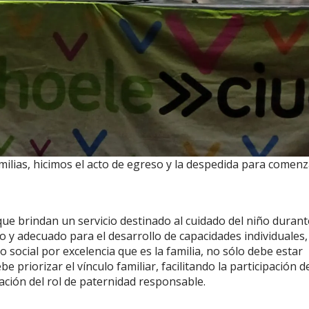
milias, hicimos el acto de egreso y la despedida para comenz
que brindan un servicio destinado al cuidado del niño durant
o y adecuado para el desarrollo de capacidades individuales,
o social por excelencia que es la familia, no sólo debe estar
 priorizar el vínculo familiar, facilitando la participación d
ación del rol de paternidad responsable.