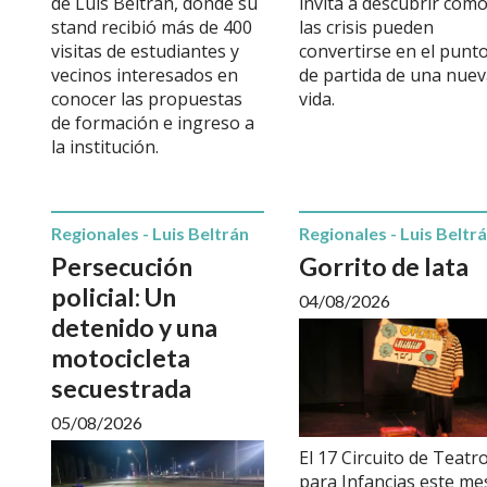
de Luis Beltrán, donde su
invita a descubrir cóm
stand recibió más de 400
las crisis pueden
visitas de estudiantes y
convertirse en el punt
vecinos interesados en
de partida de una nue
conocer las propuestas
vida.
de formación e ingreso a
la institución.
Regionales - Luis Beltrán
Regionales - Luis Beltr
Persecución
Gorrito de lata
policial: Un
04/08/2026
detenido y una
motocicleta
secuestrada
05/08/2026
El 17 Circuito de Teatr
para Infancias este me