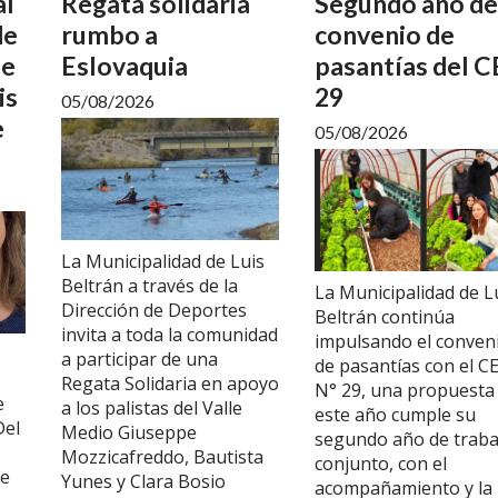
al
Regata solidaria
Segundo año de
de
rumbo a
convenio de
ue
Eslovaquia
pasantías del 
is
29
05/08/2026
e
05/08/2026
La Municipalidad de Luis
Beltrán a través de la
La Municipalidad de L
Dirección de Deportes
Beltrán continúa
invita a toda la comunidad
impulsando el conven
a participar de una
de pasantías con el C
Regata Solidaria en apoyo
N° 29, una propuesta
e
a los palistas del Valle
este año cumple su
Del
Medio Giuseppe
segundo año de traba
Mozzicafreddo, Bautista
conjunto, con el
ue
Yunes y Clara Bosio
acompañamiento y la