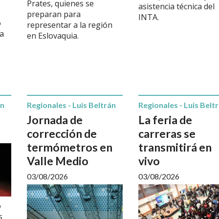
o
Prates, quienes se
asistencia técnica del
preparan para
INTA.
o
representar a la región
va
en Eslovaquia.
án
Regionales - Luis Beltrán
Regionales - Luis Belt
Jornada de
La feria de
corrección de
carreras se
termómetros en
transmitirá en
Valle Medio
vivo
03/08/2026
03/08/2026
o
s