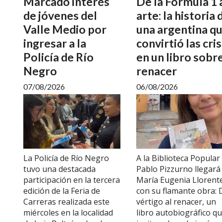
Marcado interés
De la Fórmula 1 
de jóvenes del
arte: la historia 
Valle Medio por
una argentina q
ingresar a la
convirtió las cris
Policía de Río
en un libro sobr
Negro
renacer
07/08/2026
06/08/2026
La Policía de Río Negro
A la Biblioteca Popular
tuvo una destacada
Pablo Pizzurno llegará
participación en la tercera
María Eugenia Llorent
edición de la Feria de
con su flamante obra: 
Carreras realizada este
vértigo al renacer, un
miércoles en la localidad
libro autobiográfico q