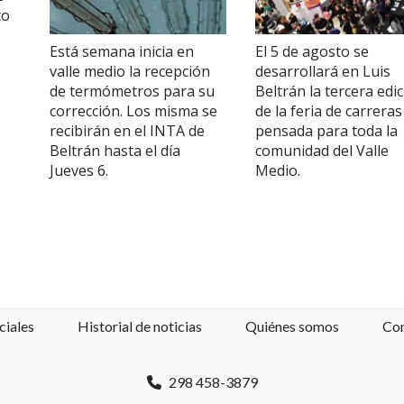
to
Está semana inicia en
El 5 de agosto se
valle medio la recepción
desarrollará en Luis
de termómetros para su
Beltrán la tercera edi
corrección. Los misma se
de la feria de carreras
recibirán en el INTA de
pensada para toda la
Beltrán hasta el día
comunidad del Valle
Jueves 6.
Medio.
ciales
Historial de noticias
Quiénes somos
Co
298 458-3879