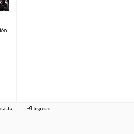
ción
ntacto
Ingresar