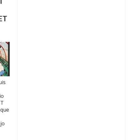
l
CET
uis
io
ET
 que
jo