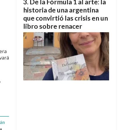
De la Fórmula 1 al arte: la
historia de una argentina
que convirtió las crisis en un
libro sobre renacer
mera
evará
o
rán