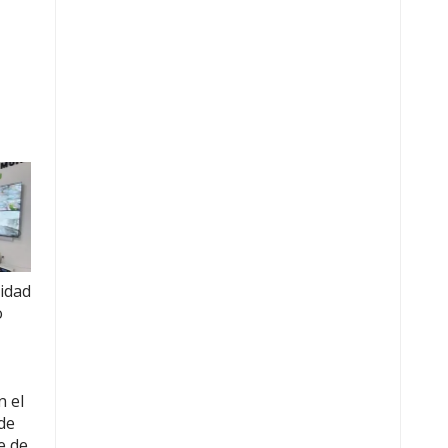
ridad
o
n el
de
e de