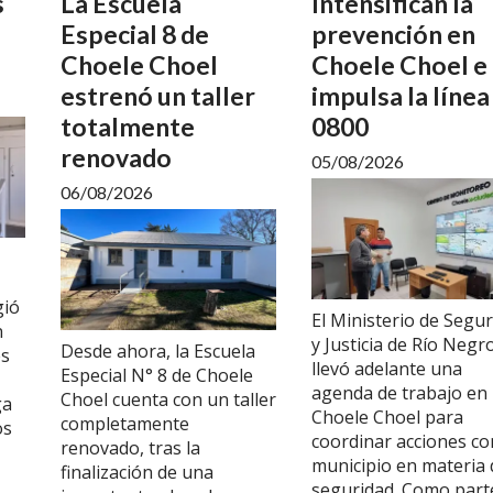
s
La Escuela
Intensifican la
Especial 8 de
prevención en
Choele Choel
Choele Choel e
estrenó un taller
impulsa la línea
totalmente
0800
renovado
05/08/2026
06/08/2026
gió
El Ministerio de Segu
n
y Justicia de Río Negr
Desde ahora, la Escuela
es
llevó adelante una
Especial N° 8 de Choele
agenda de trabajo en
Choel cuenta con un taller
ga
Choele Choel para
completamente
os
coordinar acciones co
renovado, tras la
municipio en materia 
finalización de una
seguridad. Como part