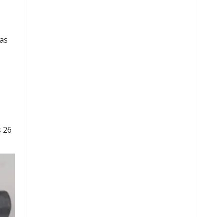
gas
s 26