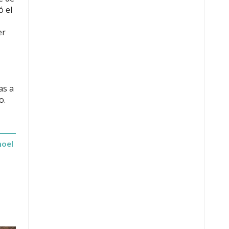
ó el
er
as a
o.
hoel