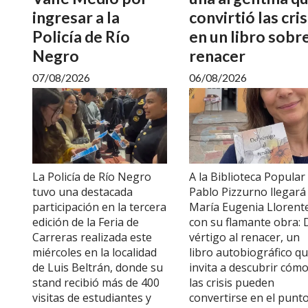
ingresar a la
convirtió las cris
Policía de Río
en un libro sobr
Negro
renacer
07/08/2026
06/08/2026
La Policía de Río Negro
A la Biblioteca Popular
tuvo una destacada
Pablo Pizzurno llegará
participación en la tercera
María Eugenia Llorent
edición de la Feria de
con su flamante obra: 
Carreras realizada este
vértigo al renacer, un
miércoles en la localidad
libro autobiográfico q
de Luis Beltrán, donde su
invita a descubrir cóm
stand recibió más de 400
las crisis pueden
visitas de estudiantes y
convertirse en el punt