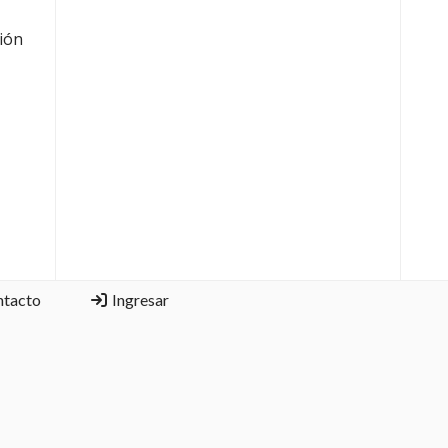
ción
ntacto
Ingresar