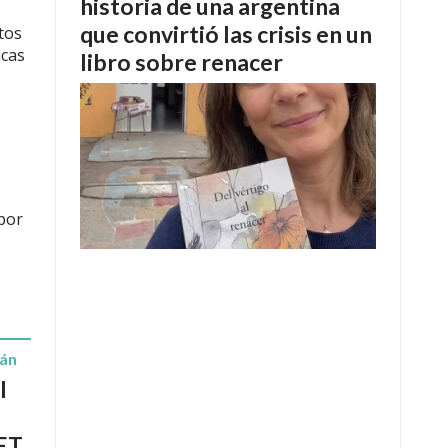
historia de una argentina
que convirtió las crisis en un
tos
icas
libro sobre renacer
 por
rán
l
CET