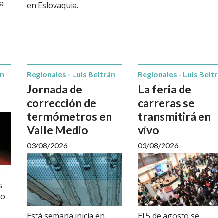
va
en Eslovaquia.
án
Regionales - Luis Beltrán
Regionales - Luis Belt
Jornada de
La feria de
corrección de
carreras se
termómetros en
transmitirá en
Valle Medio
vivo
03/08/2026
03/08/2026
o
s
to
Está semana inicia en
El 5 de agosto se