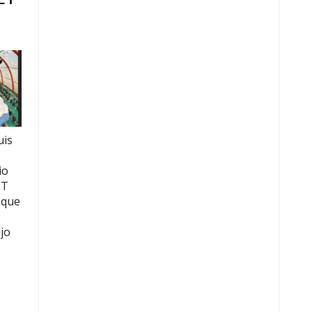
uis
io
ET
 que
jo