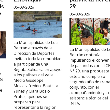
is
29
05/08/2026
e
05/08/2026
La Municipalidad de Luis
Beltrán a través de la
La Municipalidad de L
Dirección de Deportes
Beltrán continúa
invita a toda la comunidad
impulsando el conven
a participar de una
de pasantías con el C
Regata Solidaria en apoyo
N° 29, una propuesta
e
a los palistas del Valle
este año cumple su
Del
Medio Giuseppe
segundo año de traba
Mozzicafreddo, Bautista
conjunto, con el
ue
Yunes y Clara Bosio
acompañamiento y la
o
Prates, quienes se
asistencia técnica del
preparan para
INTA.
o
representar a la región