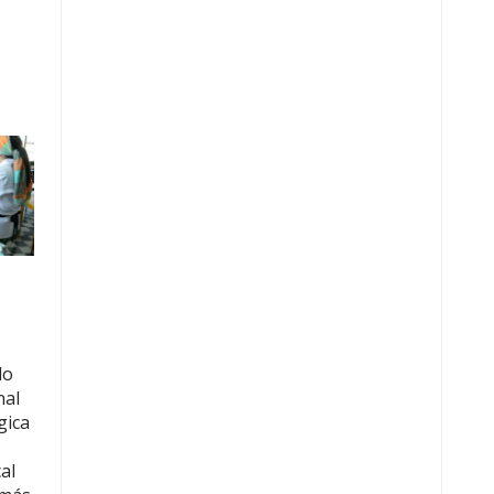
do
nal
gica
al