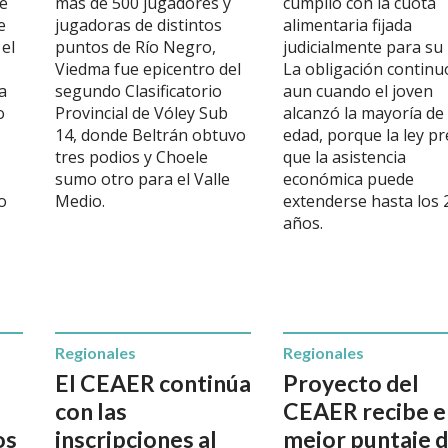
de
más de 500 jugadores y
cumplió con la cuota
e
jugadoras de distintos
alimentaria fijada
 el
puntos de Río Negro,
judicialmente para su 
Viedma fue epicentro del
La obligación continu
a
segundo Clasificatorio
aun cuando el joven
o
Provincial de Vóley Sub
alcanzó la mayoría de
,
14, donde Beltrán obtuvo
edad, porque la ley p
tres podios y Choele
que la asistencia
sumo otro para el Valle
económica puede
io
Medio.
extenderse hasta los 
años.
Regionales
Regionales
El CEAER continúa
Proyecto del
con las
CEAER recibe e
os
inscripciones al
mejor puntaje 