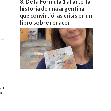
De la Fórmula 1 al arte: la
historia de una argentina
que convirtió las crisis en un
libro sobre renacer
s
 la
con
na
s