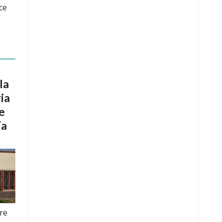
ce
la
ia
e
ía
re