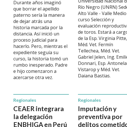
Universidad Nacional 
Durante años imaginó
Río Negro (UNRN) Sed
que borrar el apellido
Alto Valle - Valle Medio
paterno sería la manera
curso Selección y
de dejar atrás una
evaluación reproductiv
historia marcada por la
de toros. Estará a carg
distancia. Así inició un
de la Esp. Virginia Pitte
proceso judicial para
Méd. Vet. Fermín
hacerlo. Pero, mientras el
Tellechea, Méd. Vet.
expediente seguía su
Gabriel Jelen, Ing. Emil
curso, la historia tomó un
Donnari, Esp. Antonela
rumbo inesperado. Padre
Vistarop y Méd. Vet.
e hijo comenzaron a
Daiana Bastias.
acercarse otra vez.
Regionales
Regionales
CEAER integrara
Imputación y
la delegación
preventiva por
ENBHIGA en Perú
delitos cometid