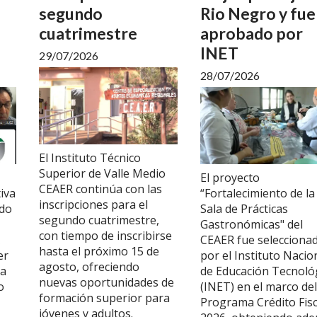
segundo
Rio Negro y fue
cuatrimestre
aprobado por
INET
29/07/2026
28/07/2026
El Instituto Técnico
Superior de Valle Medio
El proyecto
CEAER continúa con las
iva
“Fortalecimiento de la
inscripciones para el
ado
Sala de Prácticas
segundo cuatrimestre,
Gastronómicas" del
con tiempo de inscribirse
CEAER fue selecciona
hasta el próximo 15 de
er
por el Instituto Nacio
agosto, ofreciendo
la
de Educación Tecnoló
nuevas oportunidades de
o
(INET) en el marco del
formación superior para
Programa Crédito Fisc
jóvenes y adultos.