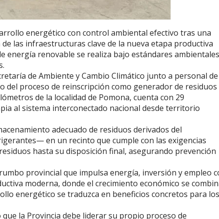
sarrollo energético con control ambiental efectivo tras una
 de las infraestructuras clave de la nueva etapa productiva
 de energía renovable se realiza bajo estándares ambientale
s.
ecretaría de Ambiente y Cambio Climático junto a personal de
o del proceso de reinscripción como generador de residuos
kilómetros de la localidad de Pomona, cuenta con 29
ia al sistema interconectado nacional desde territorio
almacenamiento adecuado de residuos derivados del
frigerantes— en un recinto que cumple con las exigencias
s residuos hasta su disposición final, asegurando prevención
l rumbo provincial que impulsa energía, inversión y empleo 
roductiva moderna, donde el crecimiento económico se combi
ollo energético se traduzca en beneficios concretos para lo
que la Provincia debe liderar su propio proceso de