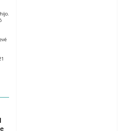
hijo.
ó
revé
21
l
de