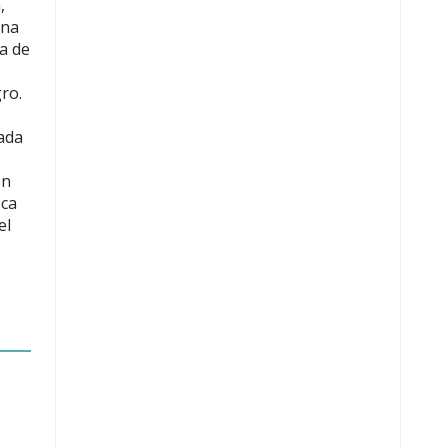
,
una
a de
ro.
eada
en
sca
el