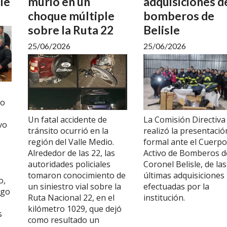
le
murió en un
adquisiciones d
choque múltiple
bomberos de
sobre la Ruta 22
Belisle
25/06/2026
25/06/2026
do
Un fatal accidente de
La Comisión Directiva
vo
tránsito ocurrió en la
realizó la presentació
región del Valle Medio.
formal ante el Cuerpo
Alrededor de las 22, las
Activo de Bomberos d
autoridades policiales
Coronel Belisle, de las
tomaron conocimiento de
últimas adquisiciones
o,
un siniestro vial sobre la
efectuadas por la
ago
Ruta Nacional 22, en el
institución.
kilómetro 1029, que dejó
s
como resultado un