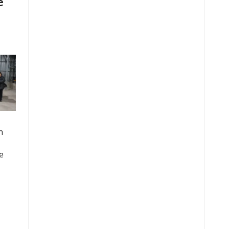
e
n
e