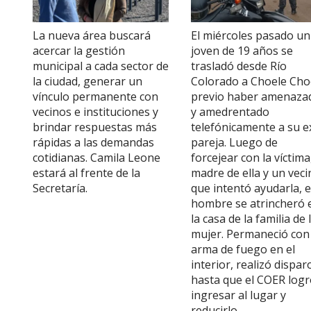
La nueva área buscará
El miércoles pasado un
acercar la gestión
joven de 19 años se
municipal a cada sector de
trasladó desde Río
la ciudad, generar un
Colorado a Choele Cho
vínculo permanente con
previo haber amenaza
vecinos e instituciones y
y amedrentado
brindar respuestas más
telefónicamente a su e
rápidas a las demandas
pareja. Luego de
cotidianas. Camila Leone
forcejear con la víctima,
estará al frente de la
madre de ella y un veci
Secretaría.
que intentó ayudarla, e
hombre se atrincheró 
la casa de la familia de 
mujer. Permaneció con
arma de fuego en el
interior, realizó dispar
hasta que el COER log
ingresar al lugar y
reducirlo.