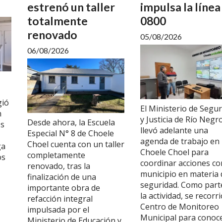
estrenó un taller
impulsa la línea
totalmente
0800
renovado
05/08/2026
06/08/2026
gió
El Ministerio de Segu
n
y Justicia de Río Negr
Desde ahora, la Escuela
es
llevó adelante una
Especial N° 8 de Choele
agenda de trabajo en
Choel cuenta con un taller
ga
Choele Choel para
completamente
os
coordinar acciones co
renovado, tras la
municipio en materia 
finalización de una
seguridad. Como part
importante obra de
la actividad, se recorri
refacción integral
Centro de Monitoreo
impulsada por el
Municipal para conoc
Ministerio de Educación y