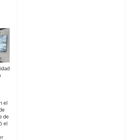
ridad
o
n el
de
e de
ó el
er