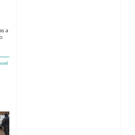
as a
o.
hoel