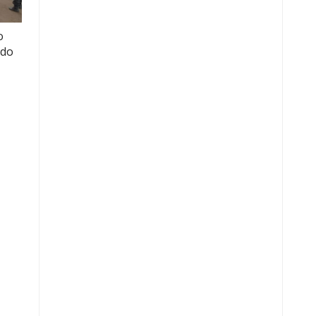
o
ido