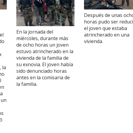
Después de unas och
horas pudo ser reduc
el joven que estaba
En la jornada del
el
atrincherado en una
miércoles, durante más
do
vivienda.
de ocho horas un joven
estuvo atrincherado en la
x
vivienda de la familia de
su exnovia. El joven había
 la
sido denunciado horas
no
antes en la comisaria de
l
la familia.
en
la
 un
os
ró