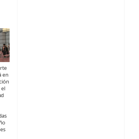
rte
á en
ción
 el
ud
das
eño
nes