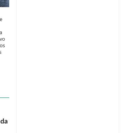
te
a
ivo
los
s
ada