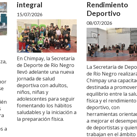
integral
Rendimiento
Deportivo
15/07/2026
08/07/2026
En Chimpay, la Secretaría
aza,
de Deporte de Río Negro
La Secretaría de Depo
e
llevó adelante una nueva
de Río Negro realizar
jornada de salud
Chimpay una capacita
por
deportiva con adultos,
destinada a promover
se
niños, niñas y
equilibrio entre la sal
adolescentes para seguir
física y el rendimiento
ién
fomentando los hábitos
deportivo, con
s
saludables y la iniciación a
herramientas orienta
ra
la preparación física.
a mejorar el desemp
de deportistas y quie
os a
trabajan en el ámbito