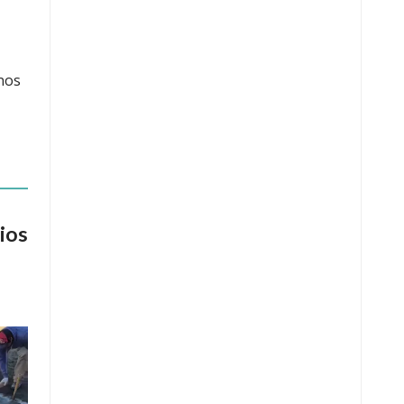
nos
ios