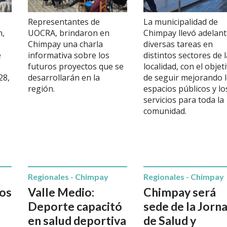
Representantes de
La municipalidad de
n,
UOCRA, brindaron en
Chimpay llevó adelan
Chimpay una charla
diversas tareas en
e
informativa sobre los
distintos sectores de l
futuros proyectos que se
localidad, con el objet
28,
desarrollarán en la
de seguir mejorando 
región.
espacios públicos y lo
servicios para toda la
comunidad.
Regionales - Chimpay
Regionales - Chimpay
nos
Valle Medio:
Chimpay será
Deporte capacitó
sede de la Jorn
en salud deportiva
de Salud y