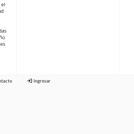
 el
ud
das
eño
nes
ntacto
Ingresar