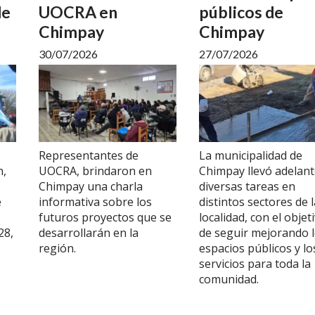
de
UOCRA en
públicos de
Chimpay
Chimpay
30/07/2026
27/07/2026
Representantes de
La municipalidad de
n,
UOCRA, brindaron en
Chimpay llevó adelan
Chimpay una charla
diversas tareas en
e
informativa sobre los
distintos sectores de l
futuros proyectos que se
localidad, con el objet
28,
desarrollarán en la
de seguir mejorando 
región.
espacios públicos y lo
servicios para toda la
comunidad.