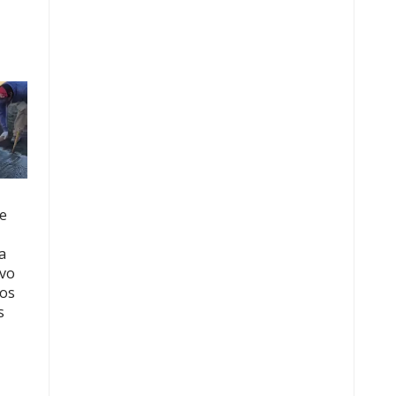
te
a
ivo
los
s