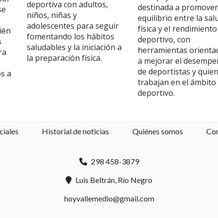
deportiva con adultos,
destinada a promover
se
niños, niñas y
equilibrio entre la sal
adolescentes para seguir
física y el rendimiento
ién
fomentando los hábitos
deportivo, con
s
saludables y la iniciación a
herramientas orienta
ra
la preparación física.
a mejorar el desemp
de deportistas y quie
os a
trabajan en el ámbito
deportivo.
ciales
Historial de noticias
Quiénes somos
Co
298 458-3879
Luis Beltrán, Río Negro
hoyvallemedio@gmail.com