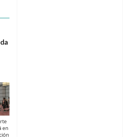
ada
rte
á en
ción