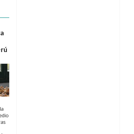
ra
rú
la
edio
ras