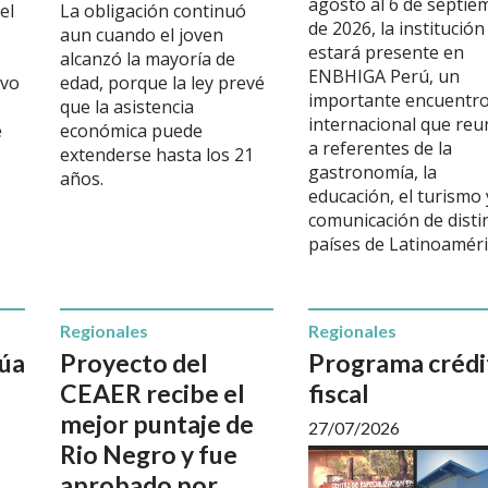
agosto al 6 de septie
el
La obligación continuó
de 2026, la institución
aun cuando el joven
estará presente en
alcanzó la mayoría de
ENBHIGA Perú, un
uvo
edad, porque la ley prevé
importante encuentr
que la asistencia
internacional que reu
e
económica puede
a referentes de la
extenderse hasta los 21
gastronomía, la
años.
educación, el turismo 
comunicación de disti
países de Latinoaméri
Regionales
Regionales
úa
Proyecto del
Programa crédi
CEAER recibe el
fiscal
mejor puntaje de
27/07/2026
Rio Negro y fue
aprobado por