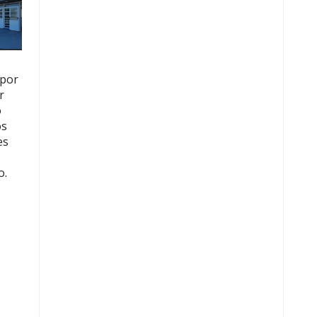
 por
r
o
os
es
o.