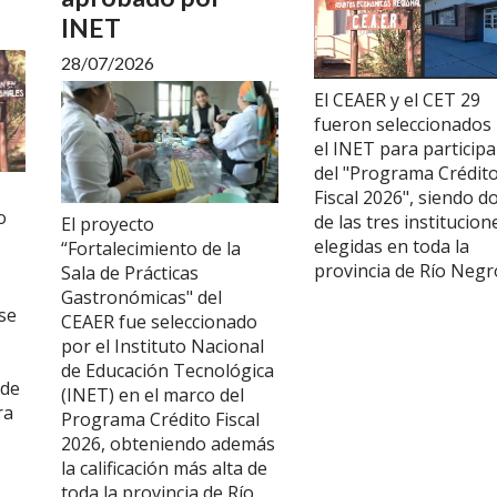
INET
28/07/2026
El CEAER y el CET 29
fueron seleccionados
el INET para participa
del "Programa Crédit
Fiscal 2026", siendo d
o
de las tres institucion
El proyecto
s
elegidas en toda la
“Fortalecimiento de la
provincia de Río Negr
Sala de Prácticas
Gastronómicas" del
se
CEAER fue seleccionado
por el Instituto Nacional
de Educación Tecnológica
 de
(INET) en el marco del
ra
Programa Crédito Fiscal
2026, obteniendo además
la calificación más alta de
toda la provincia de Río