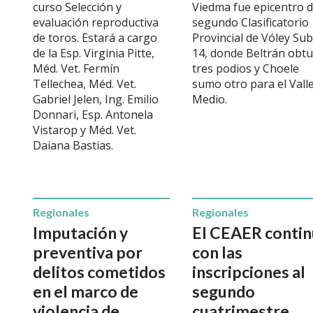
curso Selección y
Viedma fue epicentro d
evaluación reproductiva
segundo Clasificatorio
de toros. Estará a cargo
Provincial de Vóley Sub
de la Esp. Virginia Pitte,
14, donde Beltrán obt
Méd. Vet. Fermín
tres podios y Choele
Tellechea, Méd. Vet.
sumo otro para el Vall
Gabriel Jelen, Ing. Emilio
Medio.
Donnari, Esp. Antonela
Vistarop y Méd. Vet.
Daiana Bastias.
Regionales
Regionales
Imputación y
El CEAER contin
preventiva por
con las
delitos cometidos
inscripciones al
en el marco de
segundo
violencia de
cuatrimestre