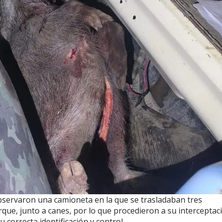
observaron una camioneta en la que se trasladaban tres
rque, junto a canes, por lo que procedieron a su interceptac
u correcta identificación y control.