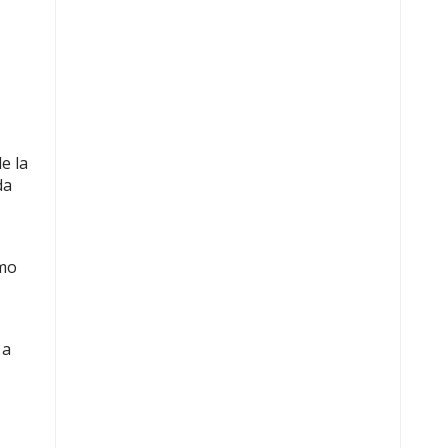
e la
da
omo
 a