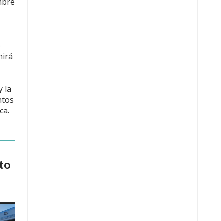
mbre
o
nirá
y la
ntos
ca.
to