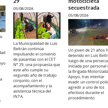
29
motocicleta
secuestrada
05/08/2026
05/08/2026
is
La Municipalidad de Luis
Beltrán continúa
Un joven de 21 años 
dad
impulsando el convenio
detenido en Luis Belt
de pasantías con el CET
luego de una persecu
oyo
N° 29, una propuesta que
iniciada por personal 
este año cumple su
la Brigada Motorizad
segundo año de trabajo
Apoyo, tras intentar
ta
conjunto, con el
evadir un control polic
acompañamiento y la
agredir a uno de los
asistencia técnica del
efectivos durante el
INTA.
procedimiento.
n