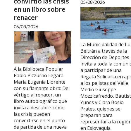
convirtió las crisis
05/08/2026
en un libro sobre
renacer
06/08/2026
La Municipalidad de Lu
Beltrán a través de la
Dirección de Deportes
invita a toda la comuni
A la Biblioteca Popular
a participar de una
Pablo Pizzurno llegará
Regata Solidaria en ap
María Eugenia Llorente
a los palistas del Valle
con su flamante obra: Del
Medio Giuseppe
vértigo al renacer, un
Mozzicafreddo, Bautis
libro autobiográfico que
Yunes y Clara Bosio
invita a descubrir cómo
Prates, quienes se
las crisis pueden
preparan para
convertirse en el punto
representar a la regió
de partida de una nueva
en Eslovaquia.