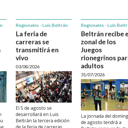
án
Regionales - Luis Beltrán
Regionales - Luis Belt
La feria de
Beltrán recibe e
carreras se
zonal de los
n
transmitirá en
Juegos
vivo
rionegrinos par
adultos
03/08/2026
31/07/2026
El 5 de agosto se
n
desarrollará en Luis
La jornada del domin
su
Beltrán la tercera edición
de agosto tendrá a
se
de la feria de carreras