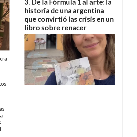
De la Fórmula 1 al arte: la
historia de una argentina
que convirtió las crisis en un
libro sobre renacer
acra
,
tos
as
ya
s
l