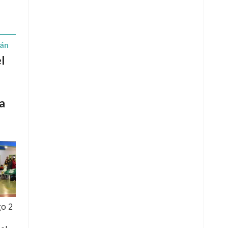
rán
l
a
go 2