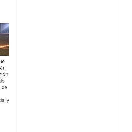
fue
rán
ción
de
a de
ial y