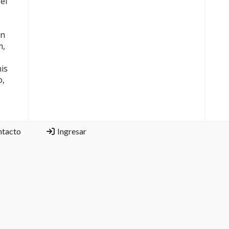
el
on
m,
nis
o,
ntacto
Ingresar