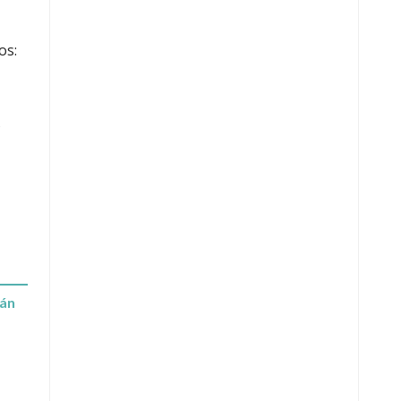
os:
s
rán