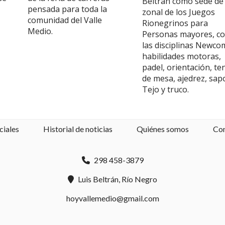
Beltrán como sede de 
pensada para toda la
zonal de los Juegos
comunidad del Valle
Rionegrinos para
Medio.
Personas mayores, c
las disciplinas Newco
habilidades motoras,
padel, orientación, te
de mesa, ajedrez, sap
Tejo y truco.
ciales
Historial de noticias
Quiénes somos
Co
298 458-3879
Luis Beltrán, Río Negro
hoyvallemedio@gmail.com