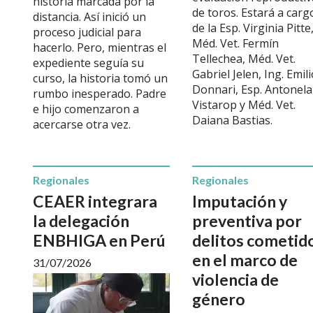
historia marcada por la
de toros. Estará a carg
distancia. Así inició un
de la Esp. Virginia Pitte
proceso judicial para
Méd. Vet. Fermín
hacerlo. Pero, mientras el
Tellechea, Méd. Vet.
expediente seguía su
Gabriel Jelen, Ing. Emil
curso, la historia tomó un
Donnari, Esp. Antonela
rumbo inesperado. Padre
Vistarop y Méd. Vet.
e hijo comenzaron a
Daiana Bastias.
acercarse otra vez.
Regionales
Regionales
CEAER integrara
Imputación y
la delegación
preventiva por
ENBHIGA en Perú
delitos cometid
en el marco de
31/07/2026
violencia de
género