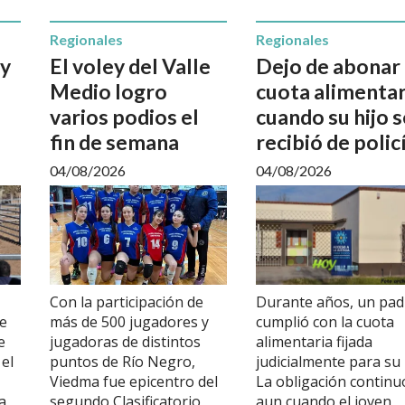
Regionales
Regionales
 y
El voley del Valle
Dejo de abonar 
Medio logro
cuota alimentar
varios podios el
cuando su hijo s
fin de semana
recibió de polic
04/08/2026
04/08/2026
Con la participación de
Durante años, un pad
de
más de 500 jugadores y
cumplió con la cuota
e
jugadoras de distintos
alimentaria fijada
 el
puntos de Río Negro,
judicialmente para su 
Viedma fue epicentro del
La obligación continu
a
segundo Clasificatorio
aun cuando el joven