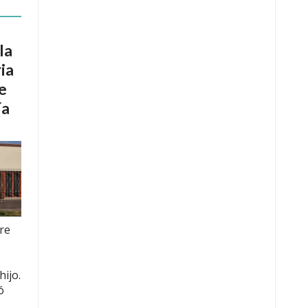
la
ia
e
ía
re
hijo.
ó