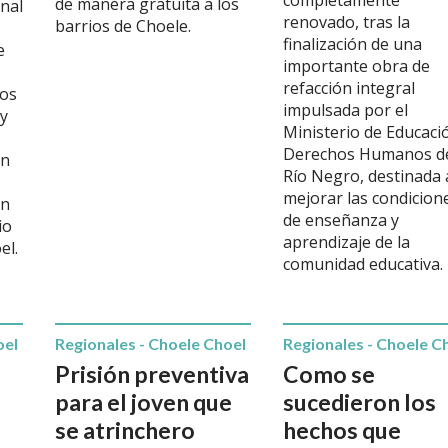
completamente
de manera gratuita a los
nal
renovado, tras la
barrios de Choele.
finalización de una
e
importante obra de
refacción integral
vos
impulsada por el
 y
Ministerio de Educaci
Derechos Humanos d
un
Río Negro, destinada 
mejorar las condicion
un
de enseñanza y
io
aprendizaje de la
el.
comunidad educativa.
oel
Regionales - Choele Choel
Regionales - Choele C
Prisión preventiva
Como se
para el joven que
sucedieron los
se atrinchero
hechos que