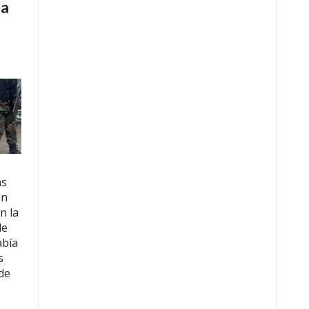
la
n
ás
en
n la
de
abía
s
de