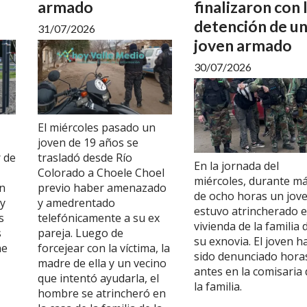
armado
finalizaron con 
detención de u
31/07/2026
joven armado
30/07/2026
El miércoles pasado un
joven de 19 años se
r de
trasladó desde Río
En la jornada del
Colorado a Choele Choel
miércoles, durante m
n
previo haber amenazado
de ocho horas un jov
 y
y amedrentado
estuvo atrincherado e
s
telefónicamente a su ex
vivienda de la familia 
s
pareja. Luego de
su exnovia. El joven h
ne
forcejear con la víctima, la
sido denunciado hora
madre de ella y un vecino
antes en la comisaria 
que intentó ayudarla, el
la familia.
hombre se atrincheró en