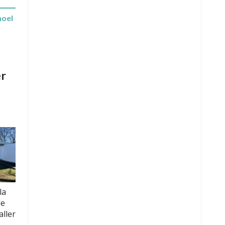
hoel
er
la
le
aller