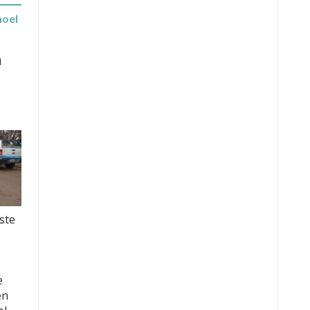
hoel
n
ste
e
en