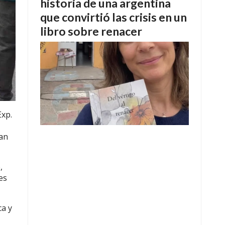
historia de una argentina
que convirtió las crisis en un
libro sobre renacer
Exp.
ian
,
es
ca y