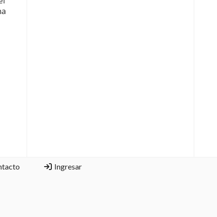
el
na
ntacto
Ingresar