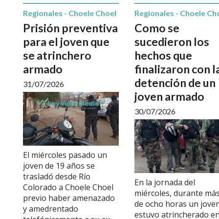
Regionales - Choele Choel
Regionales - Choele Ch
Prisión preventiva
Como se
para el joven que
sucedieron los
se atrinchero
hechos que
armado
finalizaron con l
detención de un
31/07/2026
joven armado
30/07/2026
El miércoles pasado un
joven de 19 años se
trasladó desde Río
En la jornada del
Colorado a Choele Choel
miércoles, durante má
previo haber amenazado
de ocho horas un jove
y amedrentado
estuvo atrincherado en