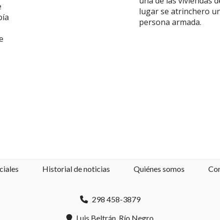
una de las viviendas d
e
lugar se atrinchero u
bía
persona armada.
e
ciales
Historial de noticias
Quiénes somos
Co
298 458-3879
Luis Beltrán, Río Negro