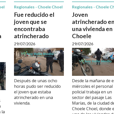
oel
Regionales - Choele Choel
Regionales - Choele C
Fue reducido el
Joven
joven que se
atrincherado e
encontraba
una vivienda en
a
atrincherado
Choele
29/07/2026
29/07/2026
Después de unas ocho
Desde la mañana de e
horas pudo ser reducido
miércoles el personal
el joven que estaba
policial trabaja en un
atrincherado en una
sector del pasaje Las
s
vivienda.
Marías, de la ciudad d
n
Choele Choel, donde 
 la