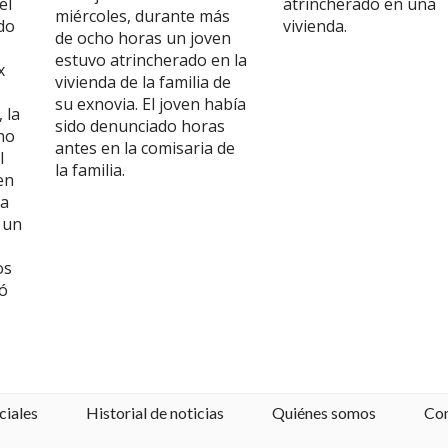
el
atrincherado en una
miércoles, durante más
do
vivienda.
de ocho horas un joven
estuvo atrincherado en la
x
vivienda de la familia de
su exnovia. El joven había
 la
sido denunciado horas
no
antes en la comisaria de
l
la familia.
en
la
 un
os
ró
ciales
Historial de noticias
Quiénes somos
Co