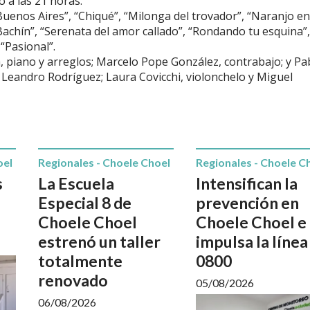
 a las 21 horas.
nos Aires”, “Chiqué”, “Milonga del trovador”, “Naranjo en
 Bachín”, “Serenata del amor callado”, “Rondando tu esquina”,
“Pasional”.
piano y arreglos; Marcelo Pope González, contrabajo; y Pa
 Leandro Rodríguez; Laura Covicchi, violonchelo y Miguel
oel
Regionales - Choele Choel
Regionales - Choele C
s
La Escuela
Intensifican la
Especial 8 de
prevención en
Choele Choel
Choele Choel e
estrenó un taller
impulsa la línea
totalmente
0800
renovado
05/08/2026
06/08/2026