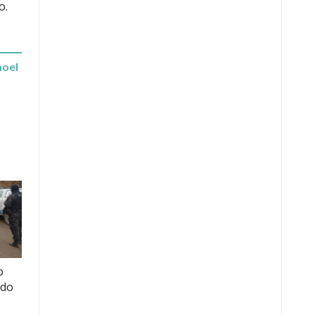
o.
hoel
o
ido