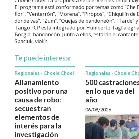
Choele Choel. La propuesta será el viernes 15 de mayo
El programa está conformado por temas como “Che Bue
flor”, “Ventarrón”, “Morena”, “Piropos”, “Chiquilín de
dónde vas”, “Zum”, “Quejas de bandoneón”, “Tarde” y 
Tango FCP está integrado por Humberto Taglialegna, 
Borgia, bandoneón. Junto a ellos, estarán el cantante
Spaciuk, violín.
Te puede interesar
Regionales - Choele Choel
Regionales - Choele Ch
Allanamiento
500 castracione
positivo por una
en lo que va del
causa de robo:
año
secuestran
06/08/2026
elementos de
interés para la
investigación