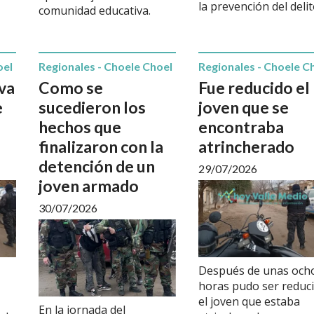
la prevención del delit
comunidad educativa.
oel
Regionales - Choele Choel
Regionales - Choele C
va
Como se
Fue reducido el
e
sucedieron los
joven que se
hechos que
encontraba
finalizaron con la
atrincherado
detención de un
29/07/2026
joven armado
30/07/2026
Después de unas och
horas pudo ser reduc
el joven que estaba
En la jornada del