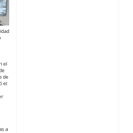
ridad
o
n el
de
e de
ó el
er
as a