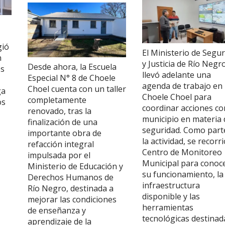
gió
El Ministerio de Segu
n
y Justicia de Río Negr
Desde ahora, la Escuela
es
llevó adelante una
Especial N° 8 de Choele
agenda de trabajo en
Choel cuenta con un taller
ga
Choele Choel para
completamente
os
coordinar acciones co
renovado, tras la
municipio en materia 
finalización de una
seguridad. Como part
importante obra de
la actividad, se recorri
refacción integral
Centro de Monitoreo
impulsada por el
Municipal para conoc
Ministerio de Educación y
su funcionamiento, la
Derechos Humanos de
infraestructura
Río Negro, destinada a
disponible y las
mejorar las condiciones
herramientas
de enseñanza y
tecnológicas destinad
aprendizaje de la